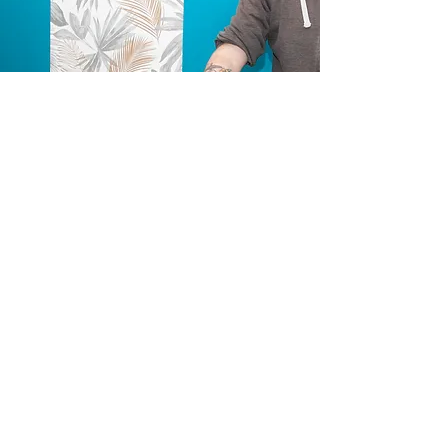
Tarification
Magnétisme / Charles-Antoine
Bourbon