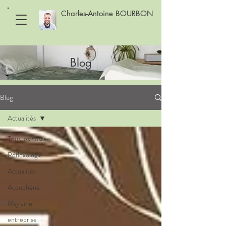
Charles-Antoine BOURBON
Blog
Blog
Actualités
Tous les posts
Réflexologie
Actualités
Acouphène
Migraine
entreprise