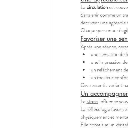
La 
circulation
 est souv
Sans agir comme un trai
décrivent une agréable 
Chaque personne réagit
Favoriser une sen
Après une séance, certa
une sensation de l
une impression de 
un relâchement de
un meilleur confor
Ces ressentis varient n
Un accompagneme
Le 
stress
 influence souv
La réflexologie favoris
physiquement et menta
Elle constitue un vérit