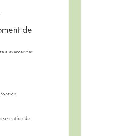
.
oment de 
te à exercer des 
laxation 
e sensation de 