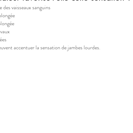
le des vaisseaux sanguins
olongée
olongée
ivaux
ées
euvent accentuer la sensation de jambes lourdes.