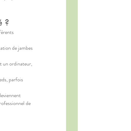
é ?
érents 
sation de jambes 
t un ordinateur, 
ds, parfois 
deviennent 
rofessionnel de 