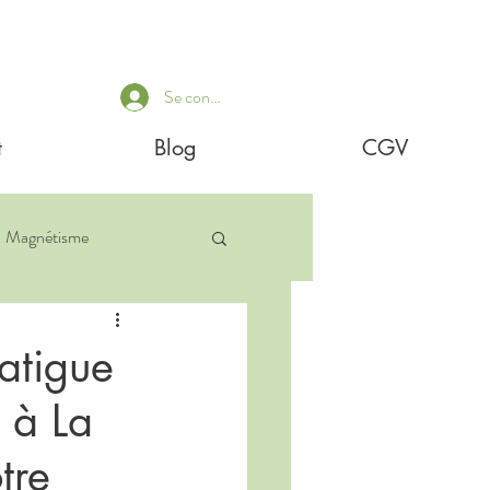
Se connecter
t
Blog
CGV
Magnétisme
fatigue
 à La
tre