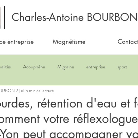
Charles-Antoine BOURBON
ce entreprise
Magnétisme
Contac
alités
Acouphène
Migraine
entreprise
sport
BOURBON
2 juil.
5 min de lecture
urdes, rétention d'eau et 
comment votre réflexologue
-Yon peut accompagner vo