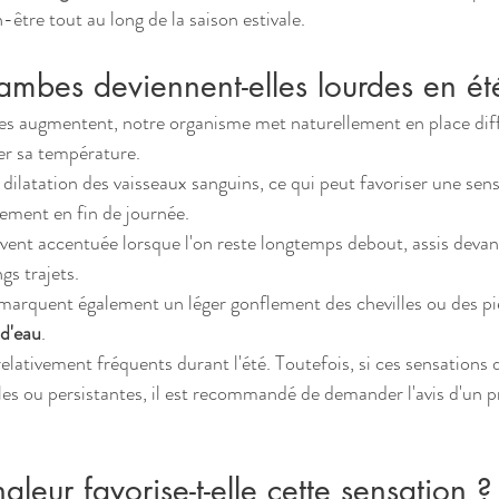
être tout au long de la saison estivale.
jambes deviennent-elles lourdes en ét
es augmentent, notre organisme met naturellement en place diff
r sa température.
 dilatation des vaisseaux sanguins, ce qui peut favoriser une sen
rement en fin de journée.
vent accentuée lorsque l'on reste longtemps debout, assis devan
gs trajets.
arquent également un léger gonflement des chevilles ou des pie
 d'eau
.
ativement fréquents durant l'été. Toutefois, si ces sensations 
les ou persistantes, il est recommandé de demander l'avis d'un p
aleur favorise-t-elle cette sensation ?