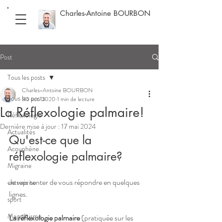
Charles-Antoine BOURBON
Post
Tous les posts
Charles-Antoine BOURBON
Tous les posts
30 oct. 2020
1 min de lecture
La Réflexologie palmaire!
Réflexologie
Dernière mise à jour :
17 mai 2024
Actualités
Qu'est-ce que la 
Acouphène
réflexologie palmaire? 
Migraine
Je vais tenter de vous répondre en quelques 
entreprise
lignes.
sport
Magnétisme
La réflexologie palmaire
 (pratiquée sur les 