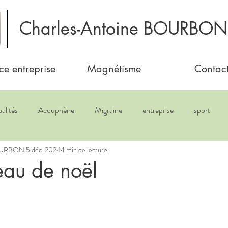
Charles-Antoine BOURBON
ce entreprise
Magnétisme
Contac
alités
Acouphène
Migraine
entreprise
sport
BOURBON
5 déc. 2024
1 min de lecture
au de noël