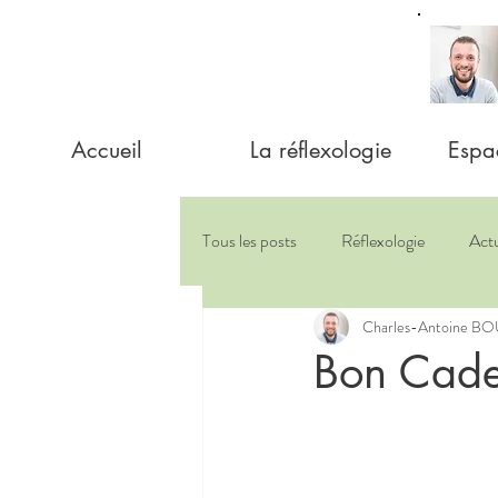
Accueil
La réflexologie
Espa
Tous les posts
Réflexologie
Actu
Charles-Antoine 
Bon Cade