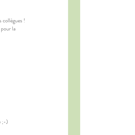
s collègues !
pour la 
 ;-)